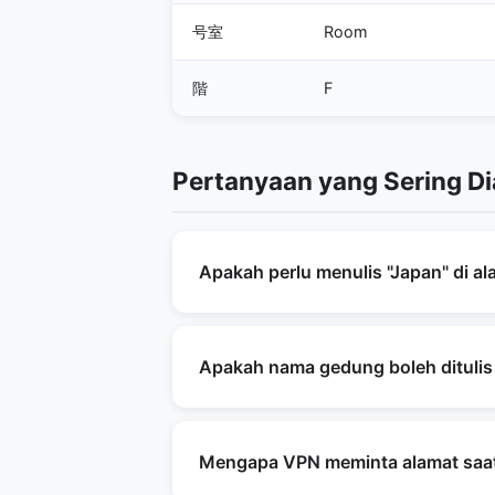
号室
Room
階
F
Pertanyaan yang Sering Di
Apakah perlu menulis "Japan" di al
Wajib jika mengirim dari luar neg
(pendaftaran layanan luar negeri, d
Apakah nama gedung boleh ditulis
keamanan.
Ya. Nama gedung Jepang cukup ditu
membacanya, tidak masalah. Untuk 
Mengapa VPN meminta alamat saat
Jepang yang melakukan pengiriman 