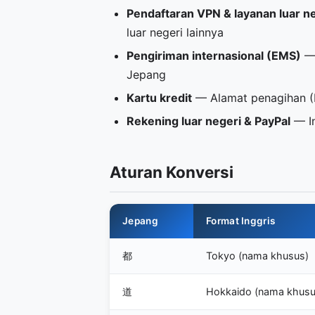
Pendaftaran VPN & layanan luar n
luar negeri lainnya
Pengiriman internasional (EMS)
— 
Jepang
Kartu kredit
— Alamat penagihan (Bi
Rekening luar negeri & PayPal
— In
Aturan Konversi
Jepang
Format Inggris
都
Tokyo (nama khusus)
道
Hokkaido (nama khusu