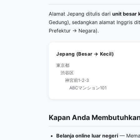
Alamat Jepang ditulis dari
unit besar 
Gedung), sedangkan alamat Inggris dit
Prefektur → Negara).
Jepang (Besar → Kecil)
東京都
渋谷区
神宮前1-2-3
ABCマンション101
Kapan Anda Membutuhkan 
Belanja online luar negeri
— Memasu