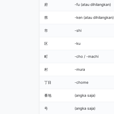
府
-fu (atau dihilangkan)
県
-ken (atau dihilangkan)
市
-shi
区
-ku
町
-cho / -machi
村
-mura
丁目
-chome
番地
(angka saja)
号
(angka saja)