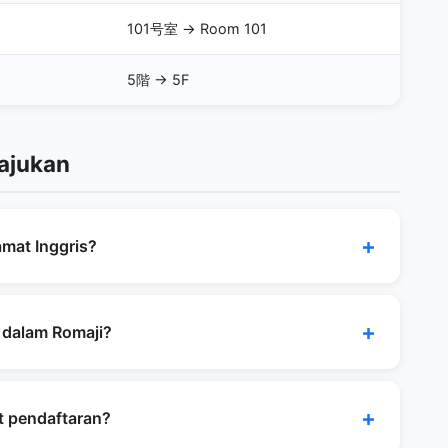
101号室 → Room 101
5階 → 5F
ajukan
amat Inggris?
eri ke Jepang. Untuk penggunaan domestik
ll.), sebaiknya tetap ditambahkan untuk
 dalam Romaji?
lis dalam Romaji. Asalkan tukang pos bisa
pengiriman internasional, karena tukang pos
 pendaftaran?
akhir, menulis dalam huruf Jepang juga tidak