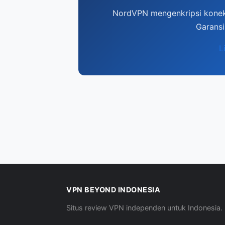
NordVPN mengenkripsi koneks
Garansi
L
VPN BEYOND INDONESIA
Situs review VPN independen untuk Indonesia.