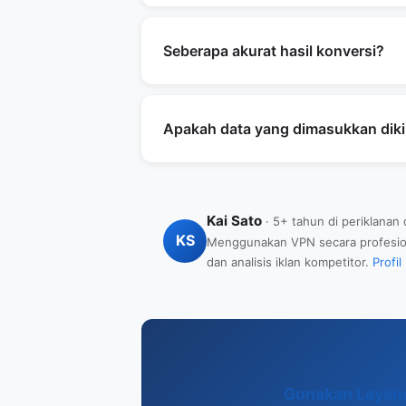
masalah.
Untuk pemrosesan pembayaran (verif
VPN hampir tidak pernah menggunaka
Seberapa akurat hasil konversi?
Alat ini memiliki kamus Romaji ba
utama. Namun, tidak semua nama w
Apakah data yang dimasukkan diki
menggunakan estimasi Romaji. Untuk
Japan Post.
Tidak. Semua proses dilakukan di d
yang dikirim ke server.
Kai Sato
· 5+ tahun di periklanan
KS
Menggunakan VPN secara profesional
dan analisis iklan kompetitor.
Profil
Gunakan Layan