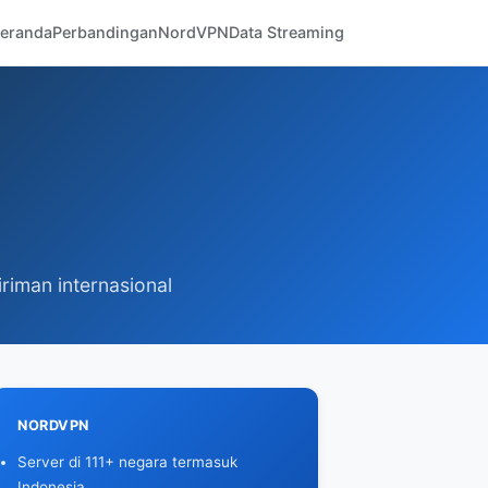
eranda
Perbandingan
NordVPN
Data Streaming
iriman internasional
NORDVPN
Server di 111+ negara termasuk
Indonesia