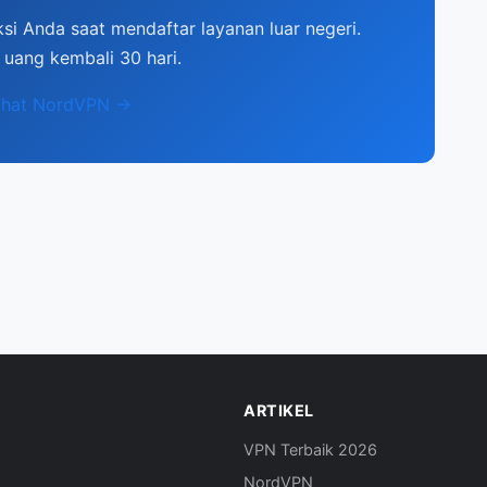
i Anda saat mendaftar layanan luar negeri.
 uang kembali 30 hari.
ihat NordVPN →
ARTIKEL
VPN Terbaik 2026
NordVPN