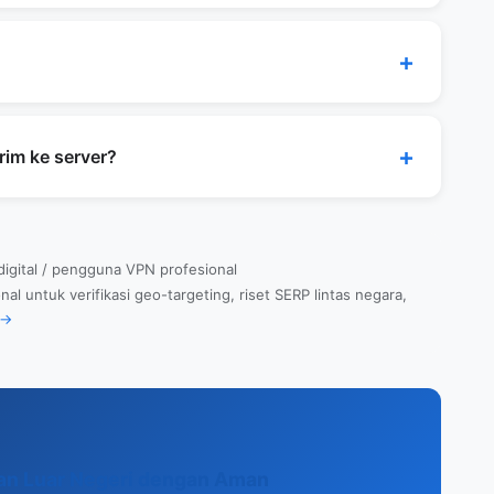
ikasi Billing Address kartu kredit). Penyedia
n alamat untuk verifikasi lain.
waan untuk 47 prefektur dan kota/kecamatan
ilayah tercakup, sehingga sebagian
rim ke server?
 surat penting, silakan periksa juga alat resmi
alam browser (JavaScript), dan tidak ada data
 digital / pengguna VPN profesional
 untuk verifikasi geo-targeting, riset SERP lintas negara,
 →
an Luar Negeri dengan Aman