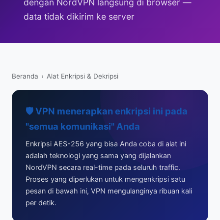
dengan NordVPN langsung di browser —
data tidak dikirim ke server
Beranda
›
Alat Enkripsi & Dekripsi
🛡️ VPN menerapkan enkripsi ini pada
"semua komunikasi" Anda
Enkripsi AES-256 yang bisa Anda coba di alat ini
adalah teknologi yang sama yang dijalankan
NordVPN secara real-time pada seluruh traffic.
Proses yang diperlukan untuk mengenkripsi satu
pesan di bawah ini, VPN mengulanginya ribuan kali
per detik.