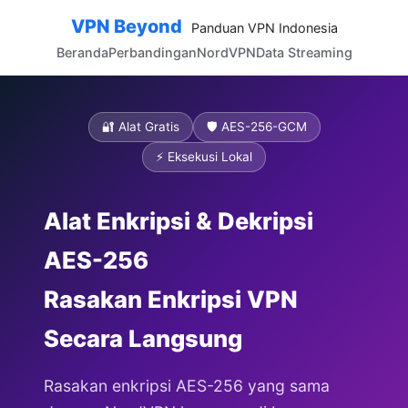
VPN Beyond
Panduan VPN Indonesia
Beranda
Perbandingan
NordVPN
Data Streaming
🔐 Alat Gratis
🛡️ AES-256-GCM
⚡ Eksekusi Lokal
Alat Enkripsi & Dekripsi
AES-256
Rasakan Enkripsi VPN
Secara Langsung
Rasakan enkripsi AES-256 yang sama