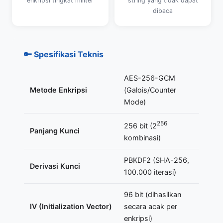
enkripsi tingkat militer
string yang tidak dapat
dibaca
🔑 Spesifikasi Teknis
AES-256-GCM
Metode Enkripsi
(Galois/Counter
Mode)
256
256 bit (2
Panjang Kunci
kombinasi)
PBKDF2 (SHA-256,
Derivasi Kunci
100.000 iterasi)
96 bit (dihasilkan
IV (Initialization Vector)
secara acak per
enkripsi)