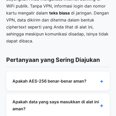
WiFi publik. Tanpa VPN, informasi login dan nomor
kartu mengalir dalam
teks biasa
di jaringan. Dengan
VPN, data dikirim dan diterima dalam bentuk
ciphertext seperti yang Anda lihat di alat ini,
sehingga meskipun komunikasi disadap, isinya tidak
dapat dibaca.
Pertanyaan yang Sering Diajukan
Apakah AES-256 benar-benar aman?
AES-256 adalah standar enkripsi yang
digunakan untuk melindungi informasi rahasia
Apakah data yang saya masukkan di alat ini
pemerintah AS. Untuk memecahkan kunci
aman?
256-bit secara brute force membutuhkan