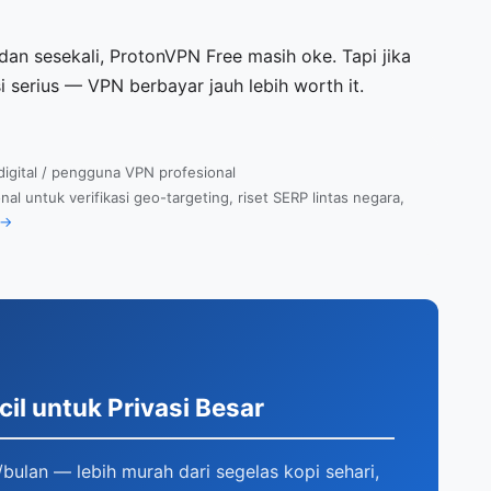
an sesekali, ProtonVPN Free masih oke. Tapi jika
i serius — VPN berbayar jauh lebih worth it.
 digital / pengguna VPN profesional
 untuk verifikasi geo-targeting, riset SERP lintas negara,
 →
cil untuk Privasi Besar
ulan — lebih murah dari segelas kopi sehari,