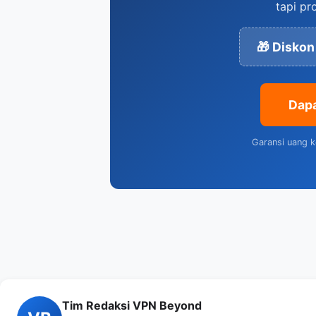
tapi pr
🎁 Diskon
Dap
Garansi uang k
Tim Redaksi VPN Beyond