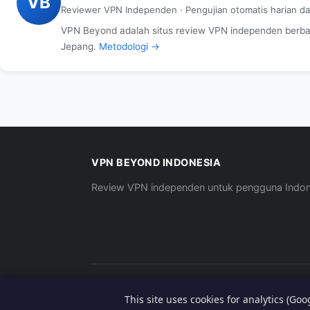
VB
Reviewer VPN Independen · Pengujian otomatis harian d
VPN Beyond adalah situs review VPN independen berbasi
Jepang.
Metodologi →
VPN BEYOND INDONESIA
Review VPN independen untuk pengguna Indon
© 2026 VPN Beyond.
This site uses cookies for analytics (Go