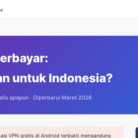
ia
Berbayar:
n untuk Indonesia?
tis apapun · Diperbarui Maret 2026
kasi VPN gratis di Android terbukti mengandung