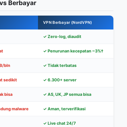
vs Berbayar
VPN Berbayar (NordVPN)
✓ Zero-log, diaudit
at
✓ Penurunan kecepatan ~3%†
B/bln
✓ Tidak terbatas
t sedikit
✓ 6.300+ server
ak bisa
✓ AS, UK, JP semua bisa
dung malware
✓ Aman, terverifikasi
✓ Live chat 24/7