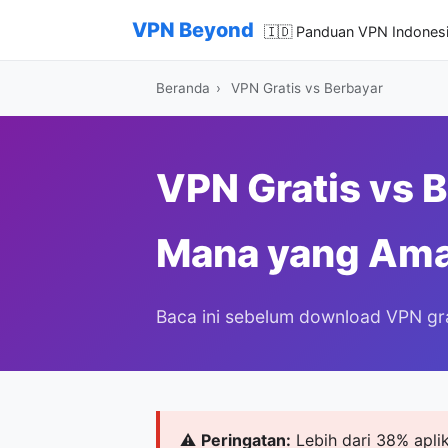
VPN Beyond
🇮🇩 Panduan VPN Indones
Beranda
›
VPN Gratis vs Berbayar
VPN Gratis vs 
Mana yang Ama
Baca ini sebelum download VPN gra
⚠️
Peringatan:
Lebih dari 38% apli