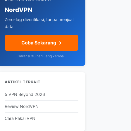
NordVPN
Zero-log diverifikasi, tanpa menjual
data
Coba Sekarang →
Garansi 30 hari uang kembali
ARTIKEL TERKAIT
5 VPN Beyond 2026
Review NordVPN
Cara Pakai VPN