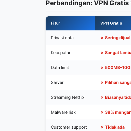
Perbandingan: VPN Gratis 
Fitur
VPN Gratis
Privasi data
✗ Sering dijual
Kecepatan
✗ Sangat lamb
Data limit
✗ 500MB–10G
Server
✗ Pilihan sanga
Streaming Netflix
✗ Biasanya tid
Malware risk
✗ 38% mengan
Customer support
✗ Tidak ada