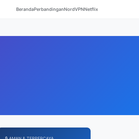
Beranda
Perbandingan
NordVPN
Netflix
🔒 AMAN & TERPERCAYA