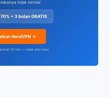
oteksinya tidak ternilai
 70% + 3 bulan GRATIS
atkan NordVPN →
embali 30 hari — tidak ada risiko