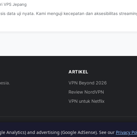
ari VPS Jepang
s data uji nyata. Kami menguji kecepatan dan aksesibilitas streaming
ARTIKEL
esia.
VPN Beyond 2026
Review NordVPN
VPN untuk Netflix
ogle Analytics) and advertising (Google AdSense). See our
Privacy Po