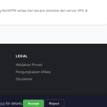
 NordVPN setiap hari secara otomatis dari server VPS di
LEGAL
Kebijakan Privasi
Pengungkapan Afiliasi
Disclaimer
Artikel ini mengandung tautan afiliasi berbayar.
licy
for details.
Accept
Reject