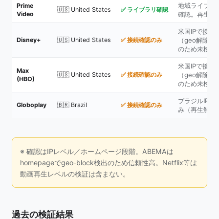
地域ライブラ
Prime
🇺🇸 United States
✅ ライブラリ確認
Video
確認。再生可
米国IPで接続
Disney+
🇺🇸 United States
✅ 接続確認のみ
（geo解除は
のため未検証
米国IPで接続
Max
🇺🇸 United States
✅ 接続確認のみ
（geo解除は
(HBO)
のため未検証
ブラジルIPで
Globoplay
🇧🇷 Brazil
✅ 接続確認のみ
み（再生解除
※ 確認はIPレベル／ホームページ段階。ABEMAは
homepageでgeo-block検出のため信頼性高。Netflix等は
動画再生レベルの検証は含まない。
過去の検証結果