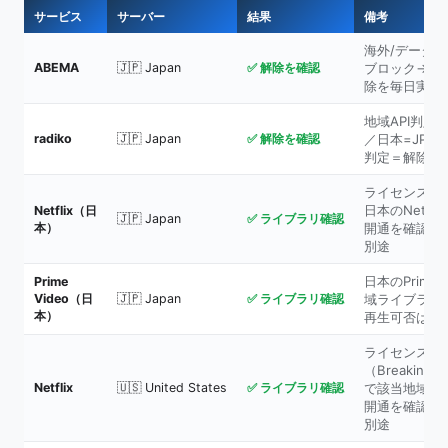
サービス
サーバー
結果
備考
海外/データセ
ABEMA
🇯🇵 Japan
✅ 解除を確認
ブロック→VP
除を毎日実測
地域API判定
radiko
🇯🇵 Japan
✅ 解除を確認
／日本=JP。
判定＝解除を
ライセンス作
日本のNetfl
Netflix（日
🇯🇵 Japan
✅ ライブラリ確認
本）
開通を確認。
別途
日本のPrime 
Prime
Video（日
🇯🇵 Japan
✅ ライブラリ確認
域ライブラリ
本）
再生可否は別
ライセンス作
（Breaking
Netflix
🇺🇸 United States
✅ ライブラリ確認
で該当地域ラ
開通を確認。
別途