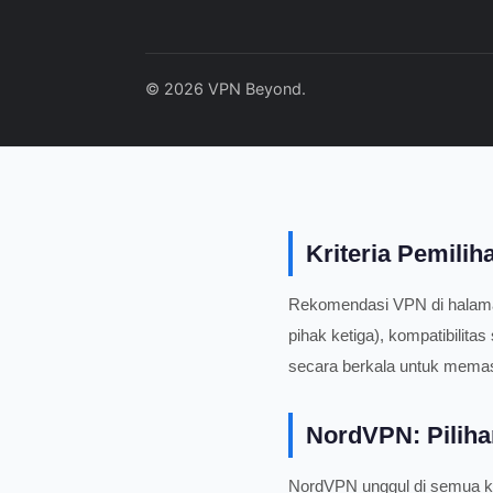
© 2026 VPN Beyond.
Kriteria Pemili
Rekomendasi VPN di halaman i
pihak ketiga), kompatibilita
secara berkala untuk memasti
NordVPN: Piliha
NordVPN unggul di semua kat