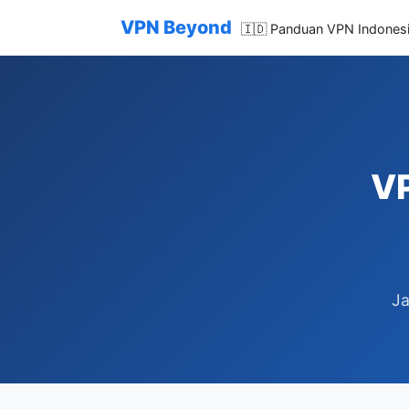
VPN Beyond
🇮🇩 Panduan VPN Indones
VP
Ja