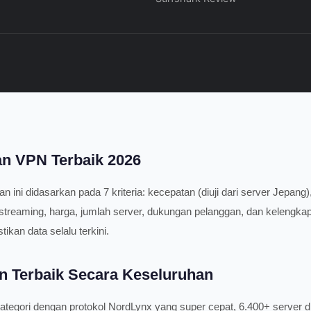
han VPN Terbaik 2026
ni didasarkan pada 7 kriteria: kecepatan (diuji dari server Jepang), 
s streaming, harga, jumlah server, dukungan pelanggan, dan kelengkapa
kan data selalu terkini.
n Terbaik Secara Keseluruhan
egori dengan protokol NordLynx yang super cepat, 6.400+ server di