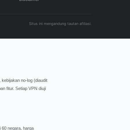
Situs ini mengandung tautan afiliasi.
kebijakan no-log (diaudit
n fitur. Setiap VPN diuji
 60 negara, harga