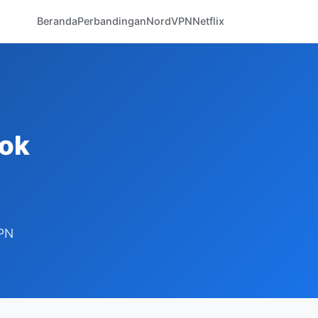
Beranda
Perbandingan
NordVPN
Netflix
cok
VPN