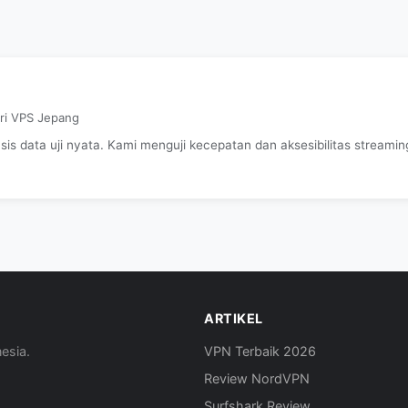
ari VPS Jepang
s data uji nyata. Kami menguji kecepatan dan aksesibilitas streaming
ARTIKEL
esia.
VPN Terbaik 2026
Review NordVPN
Surfshark Review