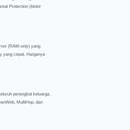
eat Protection (blokir
rver (RAM-only) yang
ay yang cepat. Harganya
eluruh perangkat keluarga.
CleanWeb, MultiHop, dan