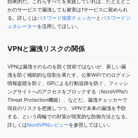
効果的だ。これらすべてを実践していれば、たとえどこ
かのサービスで漏洩しても被害は1サービスに留められ
る。詳しくは
パスワード強度チェッカー
と
パスワードジ
ェネレーター
を活用してほしい。
VPNと漏洩リスクの関係
VPNは漏洩そのものを防ぐ技術ではないが、新しい漏
洩を防ぐ補助的な役割を果たす。公衆WiFiでのログイン
情報盗聴を防ぐ、ISPによる行動追跡を防ぐ、フィッシ
ングサイトへのアクセスをブロックする（NordVPNの
Threat Protection機能）、などだ。漏洩チェッカーで
現在のリスクを把握しつつ、VPNで未来の漏洩を予防
する、という両輪での対策が現実的な防御方法となる。
詳しくは
NordVPNレビュー
を参照してほしい。