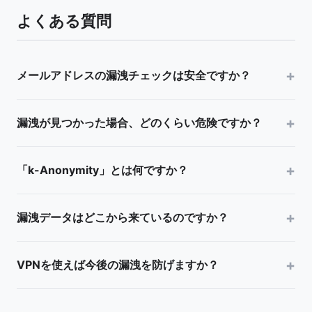
よくある質問
メールアドレスの漏洩チェックは安全ですか？
はい。このツールはHave I Been Pwnedの公式サー
漏洩が見つかった場合、どのくらい危険ですか？
ビスを利用しています。メールチェックはHIBPの公
式サイトに直接リダイレクトされ、パスワードチェ
漏洩の危険度はデータの種類によります。メールア
ックはk-Anonymityモデルを採用しており、パスワ
「k-Anonymity」とは何ですか？
ドレスのみの場合はスパムやフィッシングのリスク
ード全文がネットワーク上に送信されることはあり
が高まります。パスワードが含まれる場合は、同じ
ません。SHA-1ハッシュの先頭5文字のみがAPIに送
k-Anonymityは、パスワードを安全にチェックする
パスワードを使用している全サービスで不正アクセ
信され、残りのマッチングはブラウザ内で行われま
漏洩データはどこから来ているのですか？
ための技術です。パスワード全文ではなく、SHA-1
スの危険があります。クレジットカード情報の場合
す。
ハッシュの先頭5文字だけをAPIに送信します。API
は金銭的被害に直結します。いずれの場合も、即座
Have I Been Pwnedは、公開されたデータ漏洩事件
は同じプレフィックスを持つ数百件のハッシュサフ
にパスワード変更と二要素認証の設定を行うことを
VPNを使えば今後の漏洩を防げますか？
から収集したデータを集約しています。これにはハ
ィックスを返し、実際のマッチングはローカル（ブ
強く推奨します。
ッキングによる流出、設定ミスによる公開、内部関
ラウザ内）で行います。これにより、チェック対象
VPNは通信の暗号化には有効ですが、サーバー側で
係者による漏洩などが含まれます。セキュリティ研
のパスワードがAPIサーバーに知られることなく、