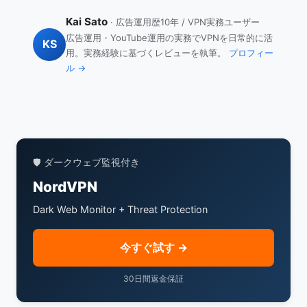
発生するデータ漏洩を直接防ぐことはできません。
究者やパスワード情報を入手した善意の第三者がデ
安全に漏洩確認ができます。
ただし、公共Wi-Fiでの盗聴防止やフィッシングサ
Kai Sato
· 広告運用歴10年 / VPN実務ユーザー
ータを提供することもあります。現在900件以上の
イトのブロック（NordVPNのThreat Protection
広告運用・YouTube運用の実務でVPNを日常的に活
漏洩事件、120億件以上のアカウント情報が登録さ
KS
用。実務経験に基づくレビューを執筆。
プロフィー
等）により、間接的にリスクを軽減できます。最も
れています。
ル →
効果的な対策は、パスワードマネージャー + 二要素
認証 + VPNの組み合わせです。
🛡️ ダークウェブ監視付き
NordVPN
Dark Web Monitor + Threat Protection
今すぐ試す →
30日間返金保証