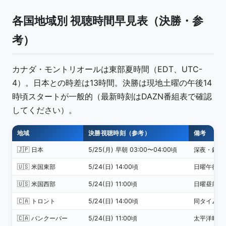
各国地域別 視聴時間早見表（決勝・参
考）
カナダ・モントリオールは東部夏時間（EDT、UTC-
4）。日本との時差は13時間。決勝は現地土曜の午後14
時頃スタートが一般的（最新時刻はDAZN番組表で確認
してください）。
地域
決勝視聴時刻（参考）
備考
🇯🇵 日本
5/25(月) 早朝 03:00〜04:00頃
深夜・録画
🇺🇸 米国東部
5/24(日) 14:00頃
日曜午後・
🇺🇸 米国西部
5/24(日) 11:00頃
日曜昼前
🇨🇦 トロント
5/24(日) 14:00頃
同タイムゾ
🇨🇦 バンクーバー
5/24(日) 11:00頃
太平洋時間