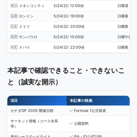
🇲🇽 メキシコシティ
5/24(日) 12:00頃
日曜昼
🇬🇧 ロンドン
5/24(日) 19:00頃
日曜夜
🇩🇪 ドイツ
5/24(日) 20:00頃
日曜夜
🇧🇷 サンパウロ
5/24(日) 15:00頃
日曜午後
🇦🇪 ドバイ
5/24(日) 22:00頃
日曜夜
本記事で確認できること・できないこ
と（誠実な開示）
項目
本記事の根拠
カナダGP 2026 開催日程
✅ Formula 1公式発表
サーキット情報（コース全長
✅ 公開資料
等）
過去レースのハイライト
✅ FIA・F1公式記録