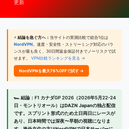
更新
⚡
結論を急ぐ方へ：
当サイトの実測比較で総合1位は
NordVPN
。速度・安全性・ストリーミング対応のバラ
ンスが最も良く、30日間返金保証付きでノーリスクで試
せます。
VPN比較ランキングを見る →
NordVPNを最大76%OFFで試す →
🏎️
結論：
F1 カナダGP 2026（2026年5月22-24
日・モントリオール）は
DAZN Japanの独占配信
です。スプリント形式のため土日両日にレースが
あり、日本時間では深夜〜早朝の視聴になりま
す。海外在住の方は
NordVPNで日本サーバーに