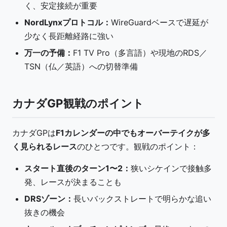
く、安定接続が重要
NordLynxプロトコル：
WireGuardベースで遅延が
少なく長距離経路に強い
万一の予備：
F1 TV Pro（多言語）や現地のRDS／
TSN（仏／英語）への切替準備
カナダGP観戦のポイント
カナダGPは
F1カレンダーの中でもオーバーテイクが多
く見られるレース
のひとつです。観戦のポイント：
スタート直後のターン1〜2：
狭いシケインで接触多
発、レースが決まることも
DRSゾーン：
長いバックストレートで明らかな追い
抜きの機会