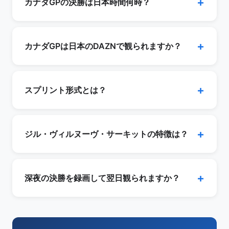
カナダGPの決勝は日本時間何時？
ント形式（土曜にスプリント、日曜にメインレー
ス）です。
カナダGPの決勝レースは現地（東部標準時）の
午後14時頃スタートが一般的で、日本時間では
カナダGPは日本のDAZNで観られますか？
翌日朝3時頃になります。スプリントレースは土
曜の現地午後12時、日本時間翌日朝1時頃です。
はい、DAZN JapanがF1全戦を独占配信している
最新の正確な時刻はDAZN番組表またはF1公式で
ため、カナダGPもDAZNで日本語実況・解説で
スプリント形式とは？
確認してください。
視聴可能です。海外在住の方はVPNで日本サー
バーに接続する必要があります。
スプリントは2021年から導入されたフォーマッ
トで、土曜に約100kmの短距離レースが行わ
ジル・ヴィルヌーヴ・サーキットの特徴は？
れ、日曜に通常の決勝レースがあります。スプリ
ントは決勝とは別に得点が付与され、シーズン全
モントリオールのノートルダム島にある半市街地
体での順位に影響します。
サーキットで、距離4.361km・全14コーナー。壁
深夜の決勝を録画して翌日観られますか？
が近い高速サーキットで「ウォール・オブ・チャ
ンピオンズ」と呼ばれる最終コーナーが有名。F1
DAZN Japanは見逃し配信機能があり、レース終
史上多くの劇的な展開を生んできた伝統的な舞台
了後でも視聴可能です。ただしSNSで結果がスポ
です。