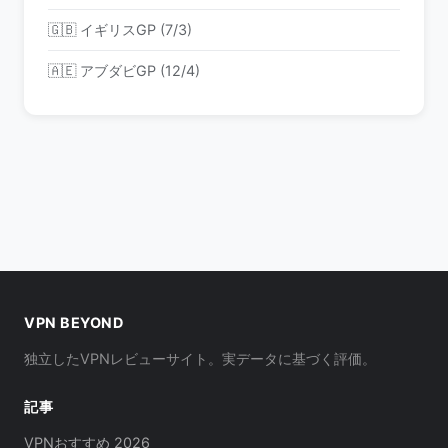
🇬🇧 イギリスGP (7/3)
🇦🇪 アブダビGP (12/4)
VPN BEYOND
独立したVPNレビューサイト。実データに基づく評価。
記事
VPNおすすめ 2026