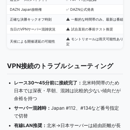
DAZN Japan放映権
✅ DAZN公式発表
正確な決勝キックオフ時刻
⚠️ 一般的な時間帯のみ。最新は番組表
当日のVPNサーバー混雑状況
⚠️ 試合直前の事前テスト推奨
⚠️ モントリオールは雨天可能性あり、
天候による開催遅延の可能性
定
VPN接続のトラブルシューティング
レース30〜45分前に接続完了：
北米時間帯のため
日本では深夜・早朝、混雑は比較的少ない傾向だが
余裕を持つ
サーバー混雑時：
Japan #112、#134など番号指定
で切替
有線LAN推奨：
北米→日本サーバーは経由距離が長