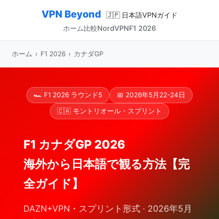
VPN Beyond
🇯🇵 日本語VPNガイド
ホーム
比較
NordVPN
F1 2026
ホーム
›
F1 2026
›
カナダGP
🏎️ F1 2026 ラウンド5
📅 2026年5月22-24日
🇨🇦 モントリオール・スプリント
F1 カナダGP 2026
海外から日本語で観る方法【完
全ガイド】
DAZN+VPN・スプリント形式 · 2026年5月