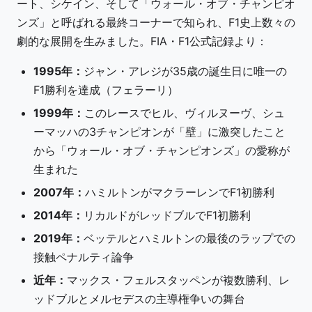
ート、シケイン、そして「ウォール・オブ・チャンピオ
ンズ」と呼ばれる最終コーナーで知られ、F1史上数々の
劇的な展開を生みました。FIA・F1公式記録より：
1995年：
ジャン・アレジが35歳の誕生日に唯一の
F1勝利を達成（フェラーリ）
1999年：
このレースでヒル、ヴィルヌーヴ、シュ
ーマッハの3チャンピオンが「壁」に激突したこと
から「ウォール・オブ・チャンピオンズ」の愛称が
生まれた
2007年：
ハミルトンがマクラーレンでF1初勝利
2014年：
リカルドがレッドブルでF1初勝利
2019年：
ベッテルとハミルトンの最後のラップでの
接触ペナルティ論争
近年：
マックス・フェルスタッペンが複数勝利、レ
ッドブルとメルセデスの主導権争いの舞台