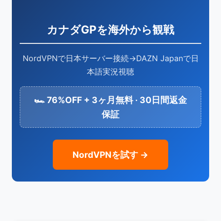
イラーとなる可能性があるため、Twitter／
Instagramの通知をオフにしておくことを推奨し
カナダGPを海外から観戦
ます。
NordVPNで日本サーバー接続→DAZN Japanで日
本語実況視聴
🏎️ 76%OFF + 3ヶ月無料 · 30日間返金
保証
NordVPNを試す →