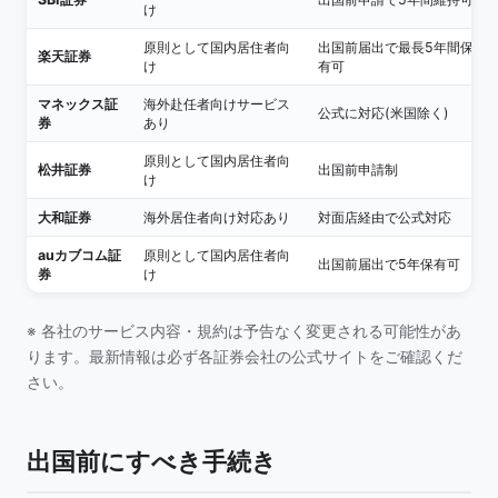
け
原則として国内居住者向
出国前届出で最長5年間保
楽天証券
け
有可
マネックス証
海外赴任者向けサービス
公式に対応(米国除く)
券
あり
原則として国内居住者向
松井証券
出国前申請制
け
大和証券
海外居住者向け対応あり
対面店経由で公式対応
auカブコム証
原則として国内居住者向
出国前届出で5年保有可
券
け
※ 各社のサービス内容・規約は予告なく変更される可能性があ
ります。最新情報は必ず各証券会社の公式サイトをご確認くだ
さい。
出国前にすべき手続き