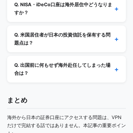
LINEMO 等で日本電話番号を維持する、(2) SBI
Q. NISA・iDeCo口座は海外居住中どうなりま
証券「スマート認証NEO」等のアプリ認証方式
すか？
に切り替える、(3) ハードウェアトークン方式
A.
NISA
: 出国時に「非課税口座開設者出国届出
(出国前に申請)。楽天モバイルは海外でも一定量
書」を提出することで、保有銘柄を最長5年間非
Q. 米国居住者が日本の投資信託を保有する問
まで SMS 受信が無料のため、コスト面で有利で
課税のまま維持可能(新規買付不可)。
iDeCo
: 海
題点は？
す。
外居住者は国民年金第1号被保険者でなくなるた
A. 米国内国歳入法上、日本の投資信託・ETFは
め、加入資格を失います。掛金は停止し、運用指
PFIC(受動的外国投資会社)に該当します。毎年
Q. 出国前に何もせず海外赴任してしまった場
図者として継続のみ可能です。詳細は
国税庁
およ
Form 8621 の提出が必要で、税率・申告手続き
合は？
び
iDeCo公式サイト
参照。
が極めて複雑になります(
IRS公式
)。米国移住前
A. 状況別の対応: (1) 5年以内の駐在で住所変更未
に投資信託・ETFを売却することが基本的な対策
提出なら、VPN経由でログインし各社のフォー
です。個別株は PFIC 対象外なので保有可能で
まとめ
ム/電話で「海外勤務者特例」を後追い申請、(2)
す。
既に海外住所へ変更済みなら、一時帰国時に対面
海外から日本の証券口座にアクセスする問題は、VPN
で再手続き、または海外居住者対応のマネックス
だけで完結する話ではありません。本記事の重要ポイン
証券・大和証券への資産移管を検討、(3) 米国移