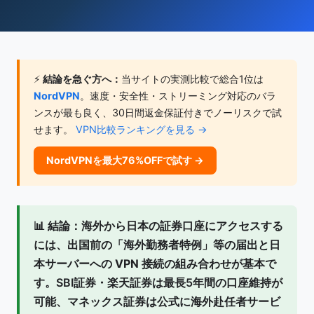
⚡
結論を急ぐ方へ：
当サイトの実測比較で総合1位は
NordVPN
。速度・安全性・ストリーミング対応のバラ
ンスが最も良く、30日間返金保証付きでノーリスクで試
せます。
VPN比較ランキングを見る →
NordVPNを最大76%OFFで試す →
📊
結論：
海外から日本の証券口座にアクセスする
には、
出国前の「海外勤務者特例」等の届出
と
日
本サーバーへの VPN 接続
の組み合わせが基本で
す。SBI証券・楽天証券は最長5年間の口座維持が
可能、マネックス証券は公式に海外赴任者サービ