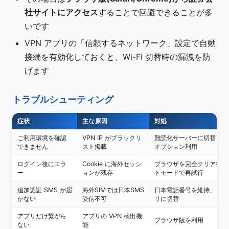
社サイトにアクセス
することで回避できることが多
いです
VPN アプリの「信頼するネットワーク」設定で自動
接続を有効化しておくと、Wi-Fi 切替時の漏洩を防
げます
トラブルシューティング
症状
主な原因
対処
ご利用環境を確認
VPN IP がブラックリ
難読化サーバーに切替、ま
できません
スト掲載
オプション利用
ログイン後にエラ
Cookie に海外セッシ
ブラウザを完全クリア後、
ー
ョンが残存
トモードで再試行
追加認証 SMS が届
海外SIMでは日本SMS
日本電話番号を維持、また
かない
受信不可
リに切替
アプリだけ繋がら
アプリの VPN 検出機
ブラウザ版を利用
ない
能