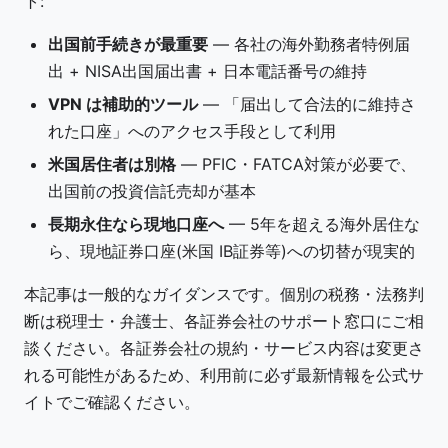
ト:
住済みなら、PFIC 課税回避のため保有銘柄の売
却を税理士と相談しながら早急に検討。
出国前手続きが最重要
— 各社の海外勤務者特例届
出 + NISA出国届出書 + 日本電話番号の維持
VPN は補助的ツール
— 「届出して合法的に維持さ
れた口座」へのアクセス手段として利用
米国居住者は別格
— PFIC・FATCA対策が必要で、
出国前の投資信託売却が基本
長期永住なら現地口座へ
— 5年を超える海外居住な
ら、現地証券口座(米国 IB証券等)への切替が現実的
本記事は一般的なガイダンスです。個別の税務・法務判
断は税理士・弁護士、各証券会社のサポート窓口にご相
談ください。各証券会社の規約・サービス内容は変更さ
れる可能性があるため、利用前に必ず最新情報を公式サ
イトでご確認ください。