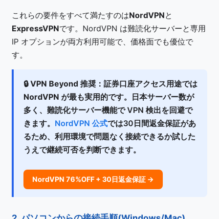
これらの要件をすべて満たすのは
NordVPN
と
ExpressVPN
です。NordVPN は難読化サーバーと専用
IP オプションが両方利用可能で、価格面でも優位で
す。
🔒
VPN Beyond 推奨：
証券口座アクセス用途では
NordVPN
が最も実用的です。日本サーバー数が
多く、難読化サーバー機能で VPN 検出を回避で
きます。
NordVPN 公式
では30日間返金保証があ
るため、利用環境で問題なく接続できるか試した
うえで継続可否を判断できます。
NordVPN 76%OFF + 30日返金保証 →
2. パソコンからの接続手順(Windows/Mac)