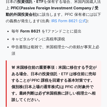
日本の
投資信託・ETF
を保有する場合、米国内国歳入法
上
PFIC(Passive Foreign Investment Company / 受
動的外国投資会社)
に該当します。PFIC 保有者には以下
の義務が発生します(出典:
IRS Form 8621 公式
):
毎年
Form 8621
を1ファンドごとに提出
キャピタルゲインに高税率課税
申告書類は複雑で、米国税理士への依頼が事実上必
須
🚨
米国移住前の重要事項：
米国に移住する予定が
ある場合、日本の投資信託・ETF は
移住前に売却
すること
が PFIC 課税を回避する基本対策です。
個別株(日本上場の通常株式)は PFIC の対象外で
す。最終判断は必ず米国税務に詳しい税理士へ相
談してください。