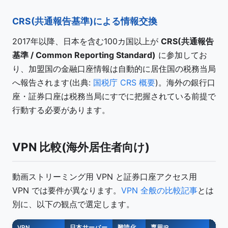
CRS(共通報告基準)による情報交換
2017年以降、日本を含む100カ国以上が
CRS(共通報告
基準 / Common Reporting Standard)
に参加してお
り、加盟国の金融口座情報は自動的に居住国の税務当局
へ報告されます(出典:
国税庁 CRS 概要
)。海外の銀行口
座・証券口座は税務当局にすでに把握されている前提で
行動する必要があります。
VPN 比較(海外居住者向け)
動画ストリーミング用 VPN と証券口座アクセス用
VPN では要件が異なります。
VPN 全般の比較記事
とは
別に、以下の観点で選定します。
VPN
日本サーバー
難読化
専用IP
月額