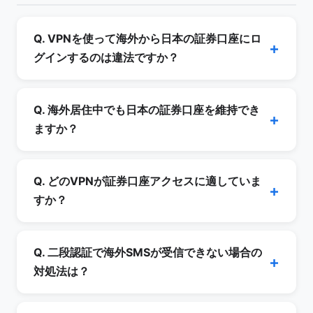
Q. VPNを使って海外から日本の証券口座にロ
グインするのは違法ですか？
A. 日本の法律上、VPN利用そのものは違法では
ありません。ただし、各証券会社の利用規約で海
Q. 海外居住中でも日本の証券口座を維持でき
外居住者・海外からのアクセスに制限を定めてい
ますか？
る場合があり、規約違反となる可能性がありま
A. 証券会社により対応が異なります。SBI証券・
す。出国前に「海外勤務者特例」等の届出を行え
楽天証券は出国前の届出を行えば最長5年間口座
Q. どのVPNが証券口座アクセスに適していま
ば、5年以内の駐在期間は多くの証券会社で口座
維持可能です。マネックス証券は公式に海外赴任
すか？
維持が認められます。
者向けサービスを提供しています。大和証券は対
A. 日本サーバー数が多く、難読化サーバー機能
面店経由で海外居住者対応があります。米国居住
と専用IPオプションの両方を持つ NordVPN が現
Q. 二段認証で海外SMSが受信できない場合の
者は FATCA 関連の制約により、ほとんどの日本
時点で最も実用的です。ExpressVPN も品質は
対処法は？
の証券会社で新規取引が制限されます。
高いですが、価格は約2倍です。無料VPNは機密
A. 主な対策: (1) 楽天モバイル・povo 2.0・
性の観点から推奨しません。