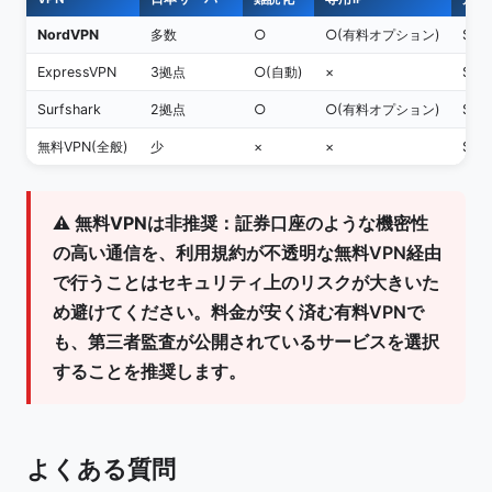
NordVPN
多数
○
○(有料オプション)
$3.
ExpressVPN
3拠点
○(自動)
×
$6.
Surfshark
2拠点
○
○(有料オプション)
$2.
無料VPN(全般)
少
×
×
$0
⚠️
無料VPNは非推奨：
証券口座のような機密性
の高い通信を、利用規約が不透明な無料VPN経由
で行うことはセキュリティ上のリスクが大きいた
め避けてください。料金が安く済む有料VPNで
も、第三者監査が公開されているサービスを選択
することを推奨します。
よくある質問