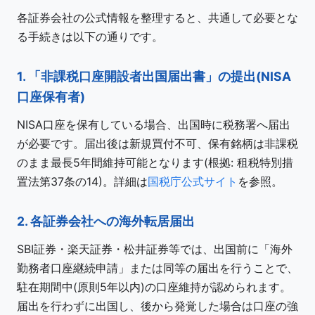
各証券会社の公式情報を整理すると、共通して必要とな
る手続きは以下の通りです。
1. 「非課税口座開設者出国届出書」の提出(NISA
口座保有者)
NISA口座を保有している場合、出国時に税務署へ届出
が必要です。届出後は新規買付不可、保有銘柄は非課税
のまま最長5年間維持可能となります(根拠: 租税特別措
置法第37条の14)。詳細は
国税庁公式サイト
を参照。
2. 各証券会社への海外転居届出
SBI証券・楽天証券・松井証券等では、出国前に「海外
勤務者口座継続申請」または同等の届出を行うことで、
駐在期間中(原則5年以内)の口座維持が認められます。
届出を行わずに出国し、後から発覚した場合は口座の強