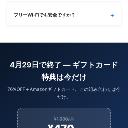
スムーズに視聴できます。
1つのアカウントで最大10台のデバイスを同時に
保護できます。スマホ、PC、タブレット、スマ
フリーWi-Fiでも安全ですか？
ートTVなど、家族全員分をカバーできます。
はい。カフェ・ホテル・空港などのフリーWi-Fi
は盗聴リスクが高いですが、NordVPNを接続す
るだけでAES-256暗号化により通信が保護され
ます。
4月29日で終了 — ギフトカード
特典は今だけ
76%OFF＋Amazonギフトカード。この組み合わせは今
だけ。
¥1,830/月