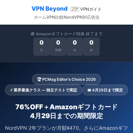
VPN Beyond
🇯🇵 VPNガイド
ホーム
VPN比較
NordVPN
対応状況
🎁 Amazonギフトカード特典 終了まで
0
0
0
0
日
時間
分
秒
🏆 PCMag Editor's Choice 2026
⚡ 業界最速クラス — 独立テストで実証
📅 4月29日まで限定
76%OFF＋Amazonギフトカード
4月29日までの期間限定
NordVPN 2年プランが月額¥470。さらにAmazonギフ