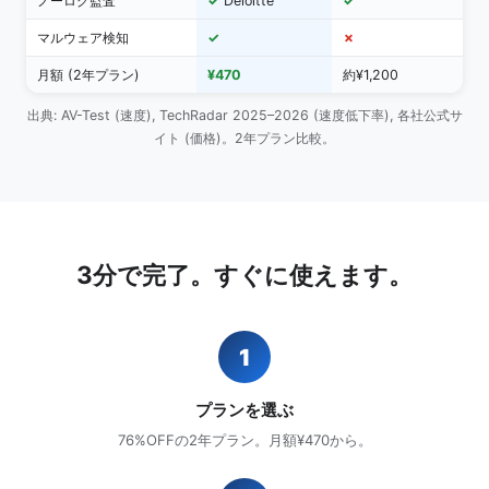
ノーログ監査
✓
Deloitte
✓
マルウェア検知
✓
✗
月額 (2年プラン)
¥470
約¥1,200
約
出典: AV-Test (速度), TechRadar 2025–2026 (速度低下率), 各社公式サ
イト (価格)。2年プラン比較。
3分で完了。すぐに使えます。
1
プランを選ぶ
76%OFFの2年プラン。月額¥470から。