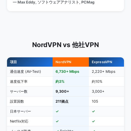
— Max Eddy, ソフトウェアアナリスト, PCMag
NordVPN vs 他社VPN
項目
NordVPN
ExpressVPN
S
通信速度 (AV-Test)
6,730+ Mbps
2,220+ Mbps
速度低下率
約3%
約10%
約
サーバー数
9,300+
3,000+
3
設置国数
211拠点
105
1
日本サーバー
✓
✓
Netflix対応
✓
✓