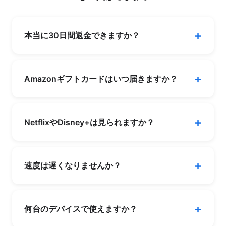
本当に30日間返金できますか？
はい。30日以内にサポートチャットから申請す
れば、理由を問わず全額返金されます。手続きは
Amazonギフトカードはいつ届きますか？
数分で完了します。
購入後31〜50日以内にメールで届きます。2年プ
ランの新規購入が対象で、30日返金保証を利用
NetflixやDisney+は見られますか？
した場合は対象外となります。キャンペーン期間
は2026年4月29日まで。
はい。NordVPNは海外のNetflix (米国・英国な
ど)、Disney+、HBO Max、Amazon Prime
速度は遅くなりませんか？
Videoに安定してアクセスできます。当サイトで
も毎日動作確認を行っています。
ほぼ体感できません。TechRadar 2025–2026の
テストで、NordVPNの速度低下はわずか約3%。
何台のデバイスで使えますか？
テスト対象の全VPN中で最速でした。4K動画も