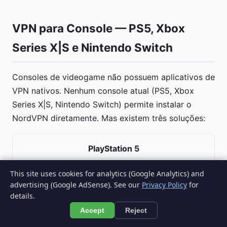
VPN para Console — PS5, Xbox
Series X|S e Nintendo Switch
Consoles de videogame não possuem aplicativos de
VPN nativos. Nenhum console atual (PS5, Xbox
Series X|S, Nintendo Switch) permite instalar o
NordVPN diretamente. Mas existem três soluções:
PlayStation 5
Roteador VPN ou compartilhamento via PC
This site uses cookies for analytics (Google Analytics) and
advertising (Google AdSense). See our
Privacy Policy
for
details.
Xbox Series X|S
Accept
Reject
Roteador VPN ou compartilhamento via PC