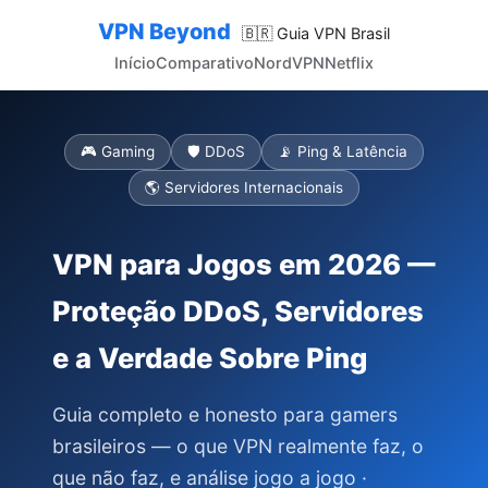
VPN Beyond
🇧🇷 Guia VPN Brasil
Início
Comparativo
NordVPN
Netflix
🎮 Gaming
🛡️ DDoS
📡 Ping & Latência
🌎 Servidores Internacionais
VPN para Jogos em 2026 —
Proteção DDoS, Servidores
e a Verdade Sobre Ping
Guia completo e honesto para gamers
brasileiros — o que VPN realmente faz, o
que não faz, e análise jogo a jogo ·