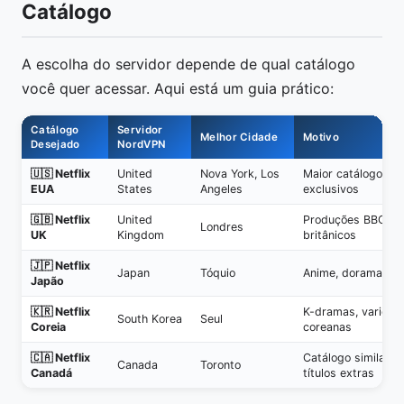
Catálogo
A escolha do servidor depende de qual catálogo
você quer acessar. Aqui está um guia prático:
Catálogo
Servidor
Melhor Cidade
Motivo
Desejado
NordVPN
🇺🇸 Netflix
United
Nova York, Los
Maior catálogo, mai
EUA
States
Angeles
exclusivos
🇬🇧 Netflix
United
Produções BBC, d
Londres
UK
Kingdom
britânicos
🇯🇵 Netflix
Japan
Tóquio
Anime, doramas j
Japão
🇰🇷 Netflix
K-dramas, varieda
South Korea
Seul
Coreia
coreanas
🇨🇦 Netflix
Catálogo similar 
Canada
Toronto
Canadá
títulos extras