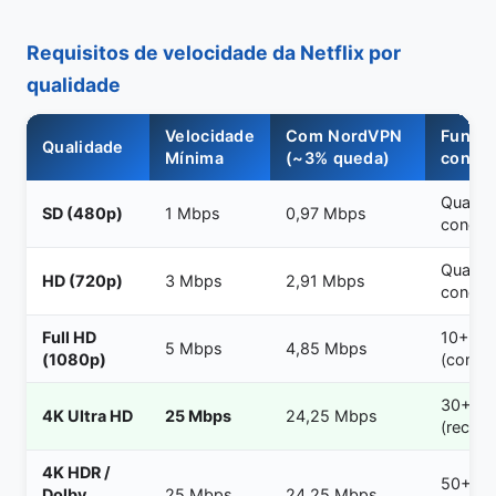
Requisitos de velocidade da Netflix por
qualidade
Velocidade
Com NordVPN
Funci
Qualidade
Mínima
(~3% queda)
conexã
Qualqu
SD (480p)
1 Mbps
0,97 Mbps
conexã
Qualqu
HD (720p)
3 Mbps
2,91 Mbps
conexã
Full HD
10+ M
5 Mbps
4,85 Mbps
(1080p)
(confor
30+ M
4K Ultra HD
25 Mbps
24,25 Mbps
(recom
4K HDR /
50+ M
Dolby
25 Mbps
24,25 Mbps