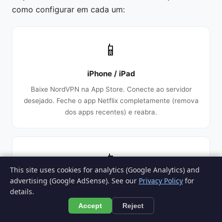
como configurar em cada um:
📱
iPhone / iPad
Baixe NordVPN na App Store. Conecte ao servidor
desejado. Feche o app Netflix completamente (remova
dos apps recentes) e reabra.
📱
This site uses cookies for analytics (Google Analytics) and
advertising (Google AdSense). See our
Privacy Policy
for
Android
details.
Baixe NordVPN no Google Play. Conecte ao servidor.
Accept
Reject
Force parada no app Netflix (Configurações > Apps >