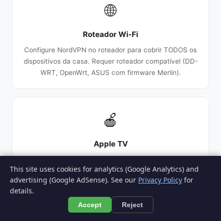
🌐
Roteador Wi-Fi
Configure NordVPN no roteador para cobrir TODOS os
dispositivos da casa. Requer roteador compatível (DD-
WRT, OpenWrt, ASUS com firmware Merlin).
🍎
Apple TV
Use Smart DNS do NordVPN (configuração nas
This site uses cookies for analytics (Google Analytics) and
configurações de rede da Apple TV) ou configure a
advertising (Google AdSense). See our
Privacy Policy
for
VPN no roteador. A Apple TV 4K não tem app NordVPN
details.
nativo.
Accept
Reject