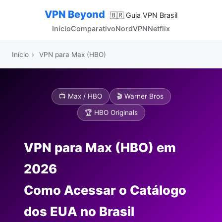
VPN Beyond
🇧🇷 Guia VPN Brasil
Início
Comparativo
NordVPN
Netflix
Início
›
VPN para Max (HBO)
📺 Max / HBO
🎬 Warner Bros
🏆 HBO Originals
VPN para Max (HBO) em
2026
Como Acessar o Catálogo
dos EUA no Brasil