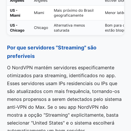
Angeles
Angeles
estiver bloque
US -
Mais próximo do Brasil
Miami
Menor latência
Miami
geograficamente
US -
Alternativa menos
Bom para quan
Chicago
Chicago
saturada
estão bloquea
Por que servidores "Streaming" são
preferíveis
O NordVPN mantém servidores especificamente
otimizados para streaming, identificados no app.
Esses servidores usam IPs residenciais ou IPs que
são atualizados com mais frequência, tornando-os
menos propensos a serem detectados pelo sistema
anti-VPN do Max. Se o seu app NordVPN não
mostra a opção "Streaming" explicitamente, basta
selecionar "United States" e o sistema escolherá
automaticamente um bom servidor.