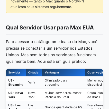
novamente — tanto o Max quanto o NordVPN
atualizam seus sistemas regularmente.
Qual Servidor Usar para Max EUA
Para acessar o catálogo americano do Max, você
precisa se conectar a um servidor nos Estados
Unidos. Mas nem todos os servidores funcionam
igualmente bem. Aqui está um guia prático:
Servidor
Cidade
Vantagem
Observação
US -
Otimizado para
Melhor opção 
Varia
Streaming
streaming
disponível
US - Nova
Nova
Muitos servidores, menor
Costa leste = 
York
York
latência do Brasil
do Brasil
US - Los
Los
Boa alternativ
Grande quantidade de IPs