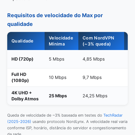
Requisitos de velocidade do Max por
qualidade
Velocidade
Com NordVPN
Pl
Qualidade
Mínima
(~3% queda)
Ne
Qu
HD (720p)
5 Mbps
4,85 Mbps
pl
Full HD
Qu
10 Mbps
9,7 Mbps
(1080p)
pl
4K UHD +
Ult
25 Mbps
24,25 Mbps
Dolby Atmos
Ad
Queda de velocidade de ~3% baseada em testes do
TechRadar
(2025-2026)
usando protocolo NordLynx. A velocidade real varia
conforme ISP, horário, distância do servidor e congestionamento
da rede.