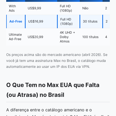
With
Full HD
US$9,99
Não
2
Ads
(1080p)
Full HD
Ad-Free
US$16,99
30 títulos
2
(1080p)
4K UHD +
Ultimate
US$20,99
Dolby
100 títulos
4
Ad-Free
Atmos
Os preços acima são do mercado americano (abril 2026). Se
você já tem uma assinatura Max no Brasil, o catálogo muda
automaticamente ao usar um IP dos EUA via VPN.
O Que Tem no Max EUA que Falta
(ou Atrasa) no Brasil
A diferença entre o catálogo americano e o