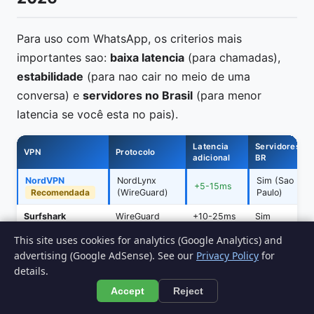
Para uso com WhatsApp, os criterios mais
importantes sao:
baixa latencia
(para chamadas),
estabilidade
(para nao cair no meio de uma
conversa) e
servidores no Brasil
(para menor
latencia se você esta no pais).
Latencia
Servidores
VPN
Protocolo
adicional
BR
NordVPN
NordLynx
Sim (Sao
+5-15ms
Recomendada
(WireGuard)
Paulo)
Surfshark
WireGuard
+10-25ms
Sim
This site uses cookies for analytics (Google Analytics) and
ExpressVPN
Lightway
+8-20ms
Sim
advertising (Google AdSense). See our
Privacy Policy
for
details.
Latencia adicional medida conectando a servidor no mesmo
Accept
Reject
pais. Fonte de dados de velocidade:
TechRadar — Best VPN
2025-2026
. Precos aproximados para plano de 2 anos,