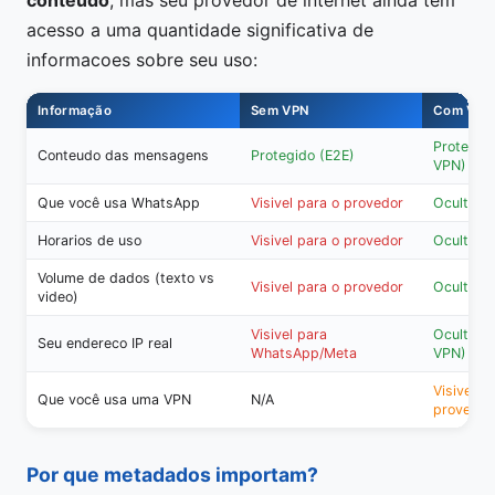
conteudo
, mas seu provedor de internet ainda tem
acesso a uma quantidade significativa de
informacoes sobre seu uso:
Informação
Sem VPN
Com VPN
Protegid
Conteudo das mensagens
Protegido (E2E)
VPN)
Que você usa WhatsApp
Visivel para o provedor
Oculto
Horarios de uso
Visivel para o provedor
Oculto
Volume de dados (texto vs
Visivel para o provedor
Oculto
video)
Visivel para
Oculto (v
Seu endereco IP real
WhatsApp/Meta
VPN)
Visivel p
Que você usa uma VPN
N/A
provedor
Por que metadados importam?