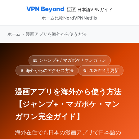
VPN Beyond
🇯🇵 日本語VPNガイド
ホーム
比較
NordVPN
Netflix
ホーム
›
漫画アプリを海外から使う方法
📖 ジャンプ+ / マガポケ / マンガワン
📱 海外からのアクセス方法
🔄 2026年4月更新
漫画アプリを海外から使う方法
【ジャンプ+・マガポケ・マン
ガワン完全ガイド】
海外在住でも日本の漫画アプリで日本語の