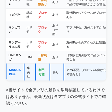
あり
+
社
限あり
作品に地域制限がかかる場合あり
講談
ブロッ
海外IPからアクセスがブロックさ
マガポケ
あり
社
ク
ある
あり
マンガワ
小学
ブロッ
アプリ中心。海外ストアからのD
（一
ン
館
ク
り
部）
サンデー
小学
ブロッ
海外IPからのアクセスに制限があ
あり
うぇぶり
館
ク
る
LINEマン
一部制
日本版と海外版で作品ラインナッ
LINE
あり
ガ
限
異なる
集
MANGA
利用
VPN不要。グローバル向け公式
英
あり
Plus
可能
本語なし）
社
※当サイトで全アプリの動作を常時検証しているわけで
はありません。最新状況は各アプリの公式サイトでご確
認ください。