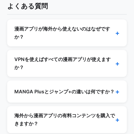
よくある質問
漫画アプリが海外から使えないのはなぜです
か？
日本の漫画アプリは出版社がコンテンツの配信権
を地域ごとに管理しているため、海外のIPアドレ
VPNを使えばすべての漫画アプリが使えます
スからのアクセスをブロックしています。海外で
か？
は別の出版社やプラットフォームがライセンスを
VPNで日本サーバーに接続すればアクセスでき
持っている場合があるためです。
る場合がありますが、アプリのダウンロード自体
MANGA Plusとジャンプ+の違いは何ですか？
に制限がかかることがあります。iOSでは日本の
Apple IDが必要な場合があり、ブラウザ版があ
MANGA Plus by Shueishaは集英社が運営する海
るアプリはブラウザからの利用が最も手軽です。
外向けの公式マンガサービスで、ジャンプ+掲載
海外から漫画アプリの有料コンテンツを購入で
作品の一部を英語・スペイン語などで無料配信し
きますか？
ています。ジャンプ+は日本向けサービスで、日