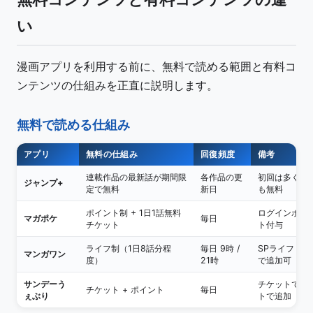
い
漫画アプリを利用する前に、無料で読める範囲と有料コ
ンテンツの仕組みを正直に説明します。
無料で読める仕組み
アプリ
無料の仕組み
回復頻度
備考
連載作品の最新話が期間限
各作品の更
初回は多くの
ジャンプ+
定で無料
新日
も無料
ポイント制 + 1日1話無料
ログインボー
マガポケ
毎日
チケット
ト付与
ライフ制（1日8話分程
毎日 9時 /
SPライフ（
マンガワン
度）
21時
で追加可
サンデーう
チケットで1日
チケット + ポイント
毎日
ぇぶり
トで追加