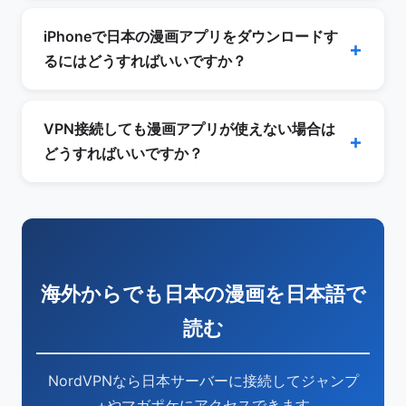
アプリ内課金はApp StoreやGoogle Playの地域
本語の全作品にアクセスできます。VPNなしで
設定に依存するため、海外のアカウントでは購入
iPhoneで日本の漫画アプリをダウンロードす
合法的にジャンプ作品を読みたい場合はMANGA
できない場合があります。日本のアカウントに紐
るにはどうすればいいですか？
Plusがおすすめですが、日本語版はありません。
づいた決済方法（日本発行のクレジットカード、
日本のApp Storeでのみ配信されているアプリ
日本のiTunesカードなど）が必要になることが多
は、日本のApple IDが必要です。メインアカウ
VPN接続しても漫画アプリが使えない場合は
いです。
ントとは別に日本用のApple IDを作成するのが
どうすればいいですか？
安全です。ブラウザ版が提供されているアプリ
まず別の日本サーバーに切り替えてみてくださ
（ジャンプ+、マガポケなど）ならアプリ不要で
い。それでも解決しない場合は、ブラウザのキャ
利用できるため、まずはブラウザ版を試すことを
ッシュとCookieを削除してください。アプリの
おすすめします。
場合はアプリのキャッシュもクリアし、端末の位
海外からでも日本の漫画を日本語で
置情報サービスをオフにすることも有効です。
VPNプロトコルをNordLynxからOpenVPNに変
読む
更すると改善する場合もあります。
NordVPNなら日本サーバーに接続してジャンプ
+やマガポケにアクセスできます