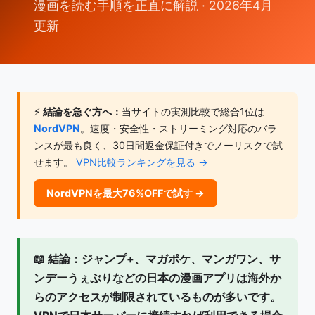
漫画を読む手順を正直に解説 · 2026年4月
更新
⚡
結論を急ぐ方へ：
当サイトの実測比較で総合1位は
NordVPN
。速度・安全性・ストリーミング対応のバラ
ンスが最も良く、30日間返金保証付きでノーリスクで試
せます。
VPN比較ランキングを見る →
NordVPNを最大76%OFFで試す →
📖
結論：
ジャンプ+、マガポケ、マンガワン、サ
ンデーうぇぶりなどの日本の漫画アプリは
海外か
らのアクセスが制限されている
ものが多いです。