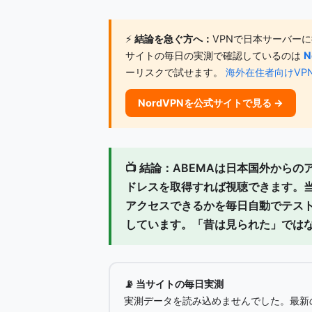
⚡
結論を急ぐ方へ：
VPNで日本サーバー
サイトの毎日の実測で確認しているのは
N
ーリスクで試せます。
海外在住者向けVP
NordVPNを公式サイトで見る →
📺
結論：
ABEMAは日本国外からの
ドレスを取得すれば視聴できます。当サ
アクセスできるかを
毎日自動でテス
しています。「昔は見られた」では
📡 当サイトの毎日実測
実測データを読み込めませんでした。最新の