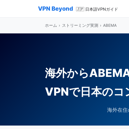
VPN Beyond
🇯🇵 日本語VPNガイド
ホーム
›
ストリーミング実測
›
ABEMA
海外からABEMA
VPNで日本の
海外在住の