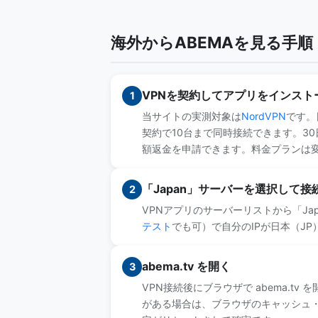
海外からABEMAを見る手順
VPNを契約してアプリをインスト
1
当サイトの実測対象は
NordVPN
です。
契約で10台まで同時接続できます。3
額返金を申請できます。料金プランは
「Japan」サーバーを選択して接
2
VPNアプリのサーバーリストから「Ja
テスト
でも可）で自分のIPが日本（J
abema.tv を開く
3
VPN接続後にブラウザで abema.t
がある場合は、ブラウザのキャッシュ・