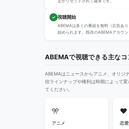
定がリセットされて確実です。
視聴開始
✓
ABEMAは多くの番組を無料（広告あ
始められます。既存のABEMAアカウ
ABEMAで視聴できる主な
ABEMAはニュースからアニメ、オリ
信ラインナップや権利は時期によって変
てください。
🎌
❤️
アニメ
恋愛