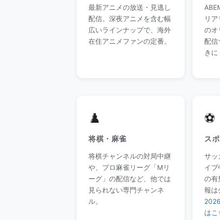
最新アニメの放送・見逃し
AB
配信。深夜アニメを含む幅
リア
広いラインナップで、海外
のオ
在住アニメファンの定番。
配信
きに
♟️
⚽
将棋・麻雀
スポ
将棋チャンネルの対局中継
サッ
や、プロ麻雀リーグ「Mリ
イブ
ーグ」の配信など、他では
の有
見られない専門チャンネ
報は
ル。
20
はこ