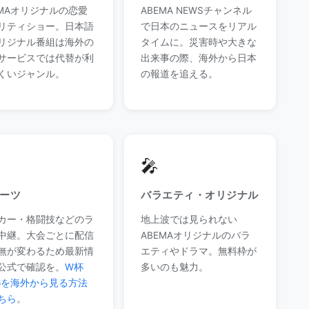
EMAオリジナルの恋愛
ABEMA NEWSチャンネル
リティショー。日本語
で日本のニュースをリアル
リジナル番組は海外の
タイムに。災害時や大きな
サービスでは代替が利
出来事の際、海外から日本
くいジャンル。
の報道を追える。
🎤
ーツ
バラエティ・オリジナル
カー・格闘技などのラ
地上波では見られない
中継。大会ごとに配信
ABEMAオリジナルのバラ
無が変わるため最新情
エティやドラマ。無料枠が
公式で確認を。
W杯
多いのも魅力。
26を海外から見る方法
ちら
。