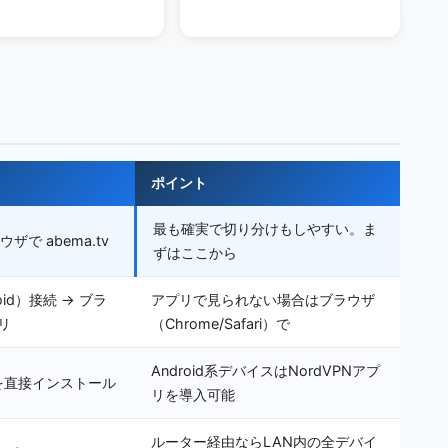
ポイント
最も確実で切り分けもしやすい。ま
ザで abema.tv
ずはここから
oid）接続 → ブラ
アプリで見られない場合はブラウザ
リ
（Chrome/Safari）で
Android系デバイスはNordVPNアプ
を直接インストール
リを導入可能
ルーター経由ならLAN内の全デバイ