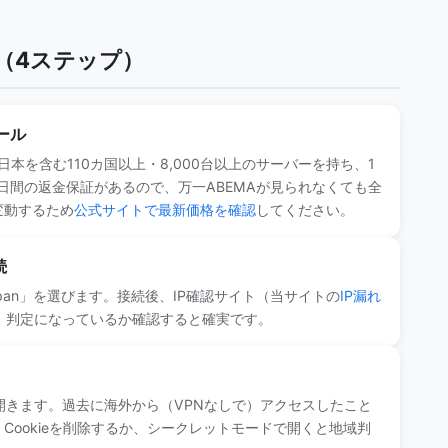
（4ステップ）
ール
日本を含む110カ国以上・8,000台以上のサーバーを持ち、1
0日間の返金保証があるので、万一ABEMAが見られなくても全
変動するため
公式サイトで最新価格を確認
してください。
続
pan」を選びます。接続後、IP確認サイト（当サイトの
IP漏れ
P）判定になっているか確認すると確実です。
v を開きます。過去に海外から（VPNなしで）アクセスしたこと
Cookieを削除するか、シークレットモードで開くと地域判