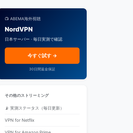
📺 ABEMA海外視聴
NordVPN
日本サーバー · 毎日実測で確認
今すぐ試す →
30日間返金保証
その他のストリーミング
📡 実測ステータス（毎日更新）
VPN for Netflix
VPN for Amazon Prime