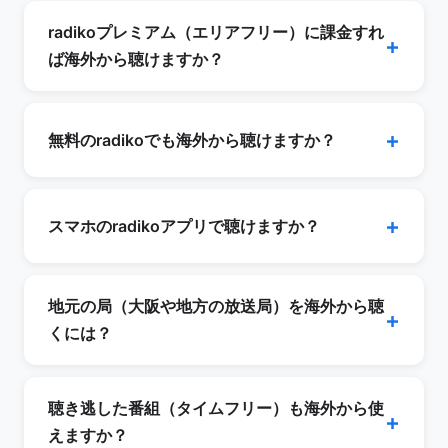
radikoプレミアム（エリアフリー）に課金すれ
ば海外から聴けますか？
いいえ。エリアフリーは「日本国内で、住んでい
る地域以外の放送局を聴く」ための機能で、海外
無料のradikoでも海外から聴けますか？
からのアクセス制限を解除するものではありませ
ん。海外のIPのままエリアフリーに課金しても
はい。VPNで日本のIPアドレスに接続すれば、無
「エリア外（OUT）」と判定されて聴けませ
料のradiko（接続先サーバーのある地域の放送局
スマホのradikoアプリで聴けますか？
ん。海外から聴くにはまずVPNで日本のIPアドレ
＋無料タイムフリー）はそのまま利用できます。
スを取得する必要があります。
プレミアム課金は必須ではありません。
radiko公式アプリは端末の位置情報（GPS）も参
照するため、VPNでIPを日本にしても「エリア
地元の局（大阪や地方の放送局）を海外から聴
外」と判定される場合があります。海外からは、
くには？
まずブラウザで radiko.jp を開く方法が確実で
VPNで接続すると、聴けるのは基本的に「VPN
す。なお公式アプリは日本のApp Store /
サーバーがある地域」の放送局です。それ以外の
聴き逃した番組（タイムフリー）も海外から使
Google Playにのみ配信されています。
地域の局を聴きたい場合は、VPN（日本IP）に加
えますか？