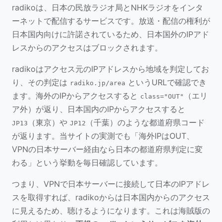
radikoは、日本の民放ラジオ局とNHKラジオをインタ
ーネットで配信するサービスです。放送・配信の権利が
日本国内向けに許諾されているため、日本国外のIPアド
レスからのアクセスはブロックされます。
radikoはアクセス元のIPアドレスから地域を判定してお
り、その判定は
というURLで確認でき
radiko.jp/area
ます。海外のIPからアクセスすると
（エリ
class="OUT"
ア外）が返り、日本国内のIPからアクセスすると
（東京）や
（千葉）のような都道府県コード
JP13
JP12
が返ります。当サイトの実測でも「海外IPはOUT、
VPNの日本サーバー経由なら日本の都道府県判定に変
わる」という挙動を毎日確認しています。
つまり、VPNで日本サーバーに接続して日本のIPアドレ
スを取得すれば、radikoからは日本国内からのアクセス
に見えるため、聴けるようになります。これは海賊版の