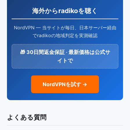
海外からradikoを聴く
NordVPN — 当サイトが毎日、日本サーバー経由
でradikoの地域判定を実測確認
🎁 30日間返金保証 · 最新価格は公式サ
イトで
NordVPNを試す →
よくある質問