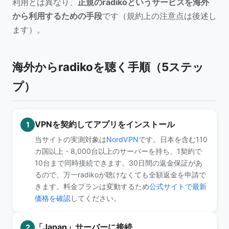
利用とは異なり、
正規のradikoというサービスを海外
から利用するための手段
です（規約上の注意点は後述し
ます）。
海外からradikoを聴く手順（5ステッ
プ）
VPNを契約してアプリをインストール
1
当サイトの実測対象は
NordVPN
です。日本を含む110
カ国以上・8,000台以上のサーバーを持ち、1契約で
10台まで同時接続できます。30日間の返金保証があ
るので、万一radikoが聴けなくても全額返金を申請で
きます。料金プランは変動するため
公式サイトで最新
価格を確認
してください。
「Japan」サーバーに接続
2