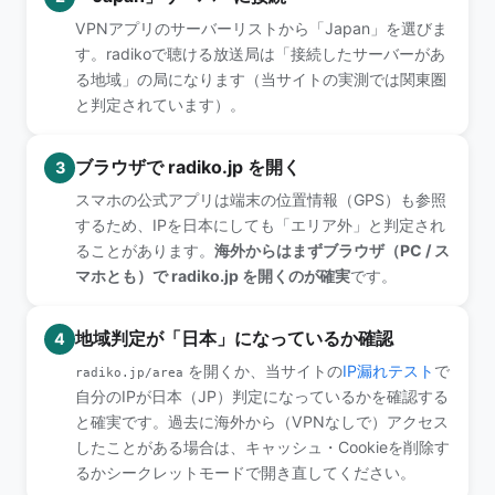
VPNアプリのサーバーリストから「Japan」を選びま
す。radikoで聴ける放送局は「接続したサーバーがあ
る地域」の局になります（当サイトの実測では関東圏
と判定されています）。
ブラウザで radiko.jp を開く
3
スマホの公式アプリは端末の位置情報（GPS）も参照
するため、IPを日本にしても「エリア外」と判定され
ることがあります。
海外からはまずブラウザ（PC / ス
マホとも）で radiko.jp を開くのが確実
です。
地域判定が「日本」になっているか確認
4
を開くか、当サイトの
IP漏れテスト
で
radiko.jp/area
自分のIPが日本（JP）判定になっているかを確認する
と確実です。過去に海外から（VPNなしで）アクセス
したことがある場合は、キャッシュ・Cookieを削除す
るかシークレットモードで開き直してください。