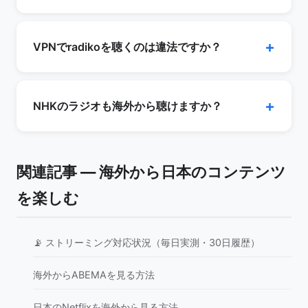
えてradikoのエリアフリープラン（月額385円・
はい。無料のタイムフリーは放送後7日以内・再
税込／2026年時点）を併用します。
生開始から24時間・1番組あたり合計3時間まで
VPNでradikoを聴くのは違法ですか？
利用できます。制限を外したい場合は有料の「タ
イムフリー30」（過去30日・再生時間無制限）
日本の法律ではVPNの利用自体は合法です。
があります。料金・条件は変更されることがある
radikoは正規の配信サービスであり、海賊版サイ
NHKのラジオも海外から聴けますか？
ため公式でご確認ください。
トの利用とは異なります。ただしradikoは日本国
内での利用を前提としたサービスで、利用規約に
NHKラジオ第1とNHK-FMは全国向けに配信され
抵触する可能性があり、そのリスクはユーザー側
ており、日本IP（VPN）経由で聴けます。なお
関連記事 — 海外から日本のコンテンツ
の自己責任です。本記事は法的助言ではありませ
NHKラジオ第2は2026年3月末で放送を終了し、
ん。
を楽しむ
現在のNHKラジオは2波体制です。
📡 ストリーミング対応状況（毎日実測・30日履歴）
海外からABEMAを見る方法
日本のNetflixを海外から見る方法