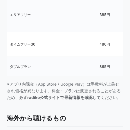
日
エ
局
エリアフリー
385円
（
の
は
過
組
タイムフリー30
480円
の
け
エ
ダブルプラン
865円
＋
ー
※アプリ内課金（App Store / Google Play）は手数料が上乗せ
され価格が異なります。料金・プランは変更されることがある
ため、必ず
radiko公式サイトで最新情報を確認
してください。
海外から聴けるもの