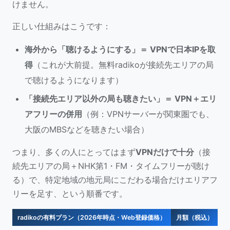
けません。
正しい仕組みはこうです：
海外から「聴けるようにする」＝ VPNで日本IPを取
得
（これが大前提。無料radikoが接続先エリアの局
で聴けるようになります）
「接続先エリア以外の局も聴きたい」＝ VPN＋エリ
アフリーの併用
（例：VPNサーバーが関東圏でも、
大阪のMBSなどを聴きたい場合）
つまり、多くの人にとってはまず
VPNだけで十分
（接
続先エリアの局＋NHK第1・FM・タイムフリーが聴け
る）で、特定地域の地元局にこだわる場合だけエリアフ
リーを足す、という順番です。
radikoの有料プラン（2026年時点・Web登録価格）
月額（税込）
で