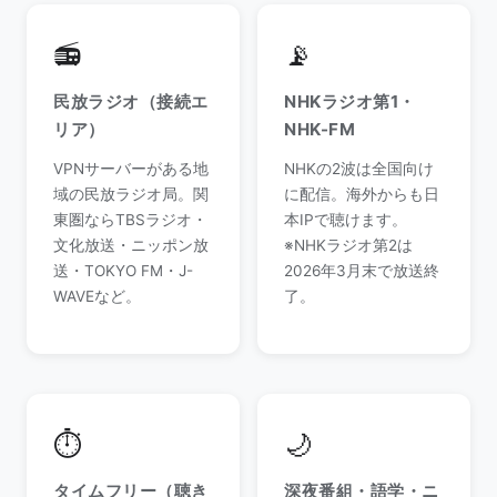
📻
📡
民放ラジオ（接続エ
NHKラジオ第1・
リア）
NHK-FM
VPNサーバーがある地
NHKの2波は全国向け
域の民放ラジオ局。関
に配信。海外からも日
東圏ならTBSラジオ・
本IPで聴けます。
文化放送・ニッポン放
※NHKラジオ第2は
送・TOKYO FM・J-
2026年3月末で放送終
WAVEなど。
了。
⏱️
🌙
タイムフリー（聴き
深夜番組・語学・ニ