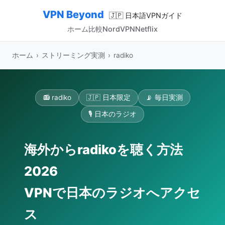
VPN Beyond
🇯🇵 日本語VPNガイド
ホーム
比較
NordVPN
Netflix
ホーム
›
ストリーミング実測
›
radiko
📻 radiko
🇯🇵 日本限定
📡 毎日実測
🎙️ 日本のラジオ
海外からradikoを聴く方法
2026
VPNで日本のラジオへアクセ
ス