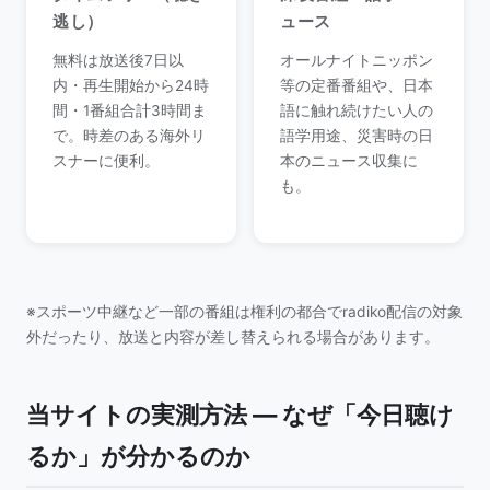
逃し）
ュース
無料は放送後7日以
オールナイトニッポン
内・再生開始から24時
等の定番番組や、日本
間・1番組合計3時間ま
語に触れ続けたい人の
で。時差のある海外リ
語学用途、災害時の日
スナーに便利。
本のニュース収集に
も。
※スポーツ中継など一部の番組は権利の都合でradiko配信の対象
外だったり、放送と内容が差し替えられる場合があります。
当サイトの実測方法 — なぜ「今日聴け
るか」が分かるのか