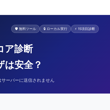
🛡️ 無料ツール
🔒 ローカル実行
⚡ 15項目診断
コア診断
ザは安全？
はサーバーに送信されません