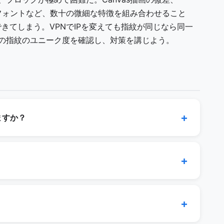
みフォントなど、数十の微細な特徴を組み合わせること
きてしまう。VPNでIPを変えても指紋が同じなら同一
の指紋のユニーク度を確認し、対策を講じよう。
ますか？
のJavaScriptで実行され、結果はどこにも送信さ
発生しません。
可能です。タイムゾーンや画面解像度など、ブラウザ
ためです。Tor Browserでも90点台が上限で
シー」を測るものではなく、「改善余地がどこにある