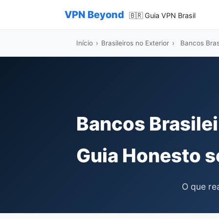
VPN Beyond
🇧🇷 Guia VPN Brasil
Início
›
Brasileiros no Exterior
›
Bancos Brasi
Bancos Brasilei
Guia Honesto s
O que re