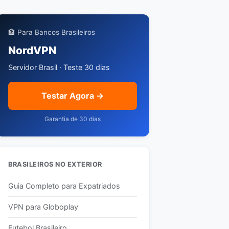
🏦 Para Bancos Brasileiros
NordVPN
Servidor Brasil · Teste 30 dias
Testar Agora →
Garantia de 30 dias
BRASILEIROS NO EXTERIOR
Guia Completo para Expatriados
VPN para Globoplay
Futebol Brasileiro