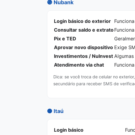
🟣 Nubank
Login básico do exterior
Funciona
Consultar saldo e extrato
Funciona
Pix e TED
Geralmen
Aprovar novo dispositivo
Exige SM
Investimentos / NuInvest
Algumas 
Atendimento via chat
Funciona
Dica: se você troca de celular no exterio
secundário para receber SMS de verificaç
🟠 Itaú
Login básico
Func