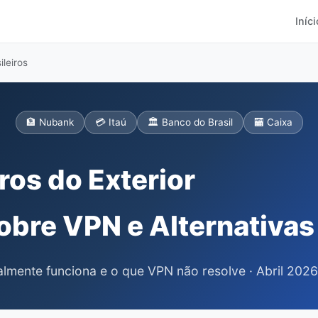
Iníci
leiros
🏦 Nubank
💳 Itaú
🏛️ Banco do Brasil
🏧 Caixa
ros do Exterior
obre VPN e Alternativas
almente funciona e o que VPN não resolve · Abril 2026