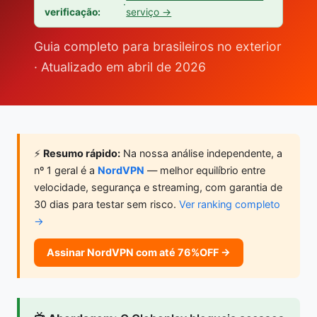
·
verificação:
serviço →
Guia completo para brasileiros no exterior
· Atualizado em abril de 2026
⚡
Resumo rápido:
Na nossa análise independente, a
nº 1 geral é a
NordVPN
— melhor equilíbrio entre
velocidade, segurança e streaming, com garantia de
30 dias para testar sem risco.
Ver ranking completo
→
Assinar NordVPN com até 76%OFF →