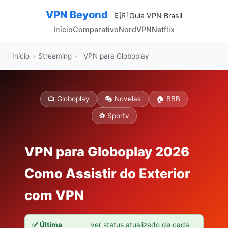
VPN Beyond
🇧🇷 Guia VPN Brasil
Início
Comparativo
NordVPN
Netflix
Início
›
Streaming
›
VPN para Globoplay
📺 Globoplay
🎭 Novelas
🏠 BBB
⚽ Sportv
VPN para Globoplay 2026
Como Assistir do Exterior
com VPN
✅ Última
ver status atualizado de cada