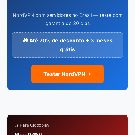
NordVPN com servidores no Brasil — teste com
garantia de 30 dias
🎁 Até 70% de desconto + 3 meses
grátis
Testar NordVPN →
📺 Para Globoplay