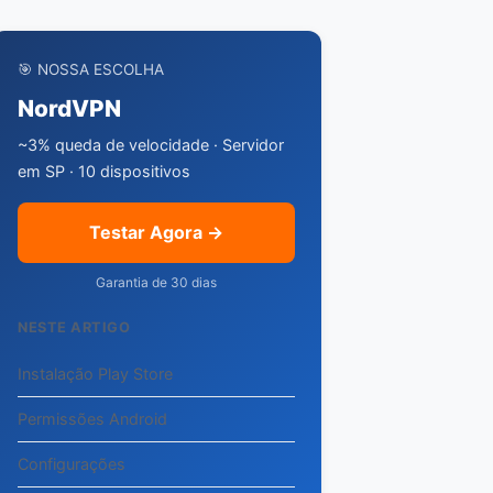
🎯 NOSSA ESCOLHA
NordVPN
~3% queda de velocidade · Servidor
em SP · 10 dispositivos
Testar Agora →
Garantia de 30 dias
NESTE ARTIGO
Instalação Play Store
Permissões Android
Configurações