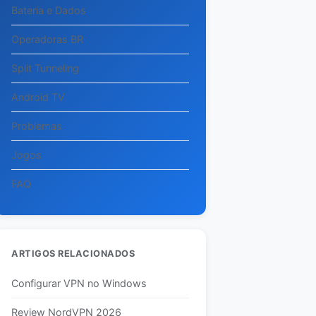
Bateria e Dados
Operadoras BR
Split Tunneling
Android TV
Problemas
Jogos
FAQ
ARTIGOS RELACIONADOS
Configurar VPN no Windows
Review NordVPN 2026