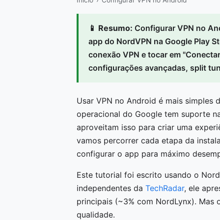
Início
›
Configurar VPN no Android
📱
Resumo:
Configurar VPN no And
app do NordVPN na Google Play Sto
conexão VPN e tocar em "Conectar"
configurações avançadas, split tu
Usar VPN no Android é mais simples d
operacional do Google tem suporte 
aproveitam isso para criar uma experi
vamos percorrer cada etapa da instala
configurar o app para máximo desemp
Este tutorial foi escrito usando o No
independentes da
TechRadar
, ele apr
principais (~3% com NordLynx). Mas o
qualidade.