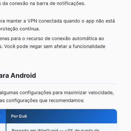
s da conexão na barra de notificações.
a manter a VPN conectada quando o app não está
proteção contínua.
nas para o recurso de conexão automática ao
s. Você pode negar sem afetar a funcionalidade
ara Android
r algumas configurações para maximizar velocidade,
o as configurações que recomendamos:
o
Por Quê
Baseado em WireGuard — ~3% de queda de