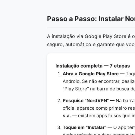
Passo a Passo: Instalar N
A instalação via Google Play Store é
seguro, automático e garante que voc
Instalação completa — 7 etapas
Abra a Google Play Store
— Toque
Android. Se não encontrar, desli
"Play Store" na barra de busca d
Pesquise "NordVPN"
— Na barra 
oficial aparece como primeiro re
s.a.
— existem apps falsos que i
Toque em "Instalar"
— O app tem
dados móveis e quiser economizar