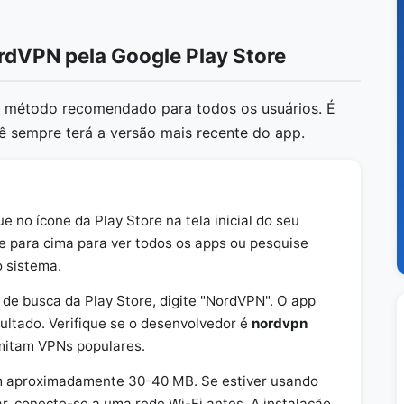
ordVPN pela Google Play Store
 o método recomendado para todos os usuários. É
ê sempre terá a versão mais recente do app.
 no ícone da Play Store na tela inicial do seu
ze para cima para ver todos os apps ou pesquise
o sistema.
de busca da Play Store, digite "NordVPN". O app
sultado. Verifique se o desenvolvedor é
nordvpn
mitam VPNs populares.
 aproximadamente 30-40 MB. Se estiver usando
, conecte-se a uma rede Wi-Fi antes. A instalação