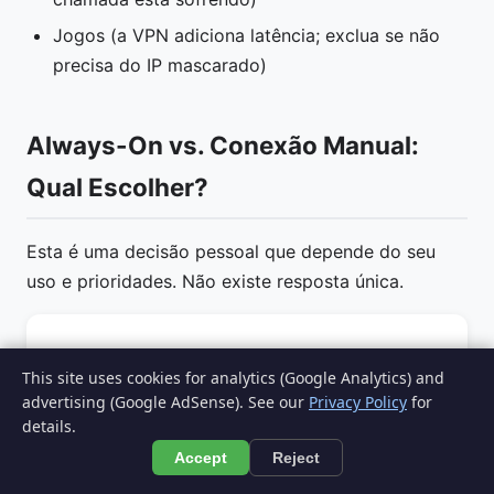
Jogos (a VPN adiciona latência; exclua se não
precisa do IP mascarado)
Always-On vs. Conexão Manual:
Qual Escolher?
Esta é uma decisão pessoal que depende do seu
uso e prioridades. Não existe resposta única.
Always-On
Conexão
This site uses cookies for analytics (Google Analytics) and
Critério
(Sempre
advertising (Google AdSense). See our
Privacy Policy
for
Manual
ligada)
details.
Accept
Reject
Máxima — sem
Depende de
Privacidade
janelas de
lembrar de