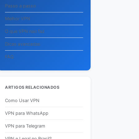
Passo a passo
Melhor VPN
O que VPN nao faz
Dicas avancadas
FAQ
ARTIGOS RELACIONADOS
Como Usar VPN
VPN para WhatsApp
VPN para Telegram
VPN e Legal no Brasil?