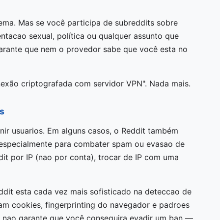
ema. Mas se você participa de subreddits sobre
ntacao sexual, política ou qualquer assunto que
garante que nem o provedor sabe que você esta no
exão criptografada com servidor VPN". Nada mais.
s
ir usuarios. Em alguns casos, o Reddit também
 especialmente para combater spam ou evasao de
it por IP (nao por conta), trocar de IP com uma
ddit esta cada vez mais sofisticado na deteccao de
sam cookies, fingerprinting do navegador e padroes
nao garante que você conseguira evadir um ban —