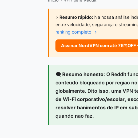
Inicio
›
VPN para Reddit
⚡
Resumo rápido:
Na nossa análise inde
entre velocidade, segurança e streamin
ranking completo →
Assinar NordVPN com até 76%OFF
🗨️
Resumo honesto:
O Reddit func
conteudo bloqueado por regiao no 
globalmente. Dito isso, uma VPN t
de Wi-Fi corporativo/escolar
,
esco
resolver banimentos de IP em sub
quando nao faz.