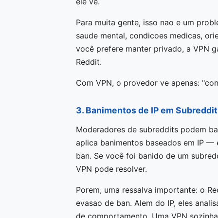
ele ve.
Para muita gente, isso nao e um probl
saude mental, condicoes medicas, orie
você prefere manter privado, a VPN 
Reddit.
Com VPN, o provedor ve apenas: "con
3. Banimentos de IP em Subreddit
Moderadores de subreddits podem ban
aplica banimentos baseados em IP —
ban. Se você foi banido de um subredd
VPN pode resolver.
Porem, uma ressalva importante: o Re
evasao de ban. Alem do IP, eles anali
de comportamento. Uma VPN sozinha 