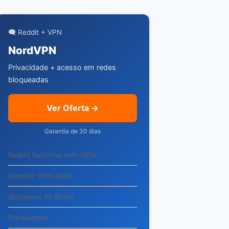
🗨️ Reddit + VPN
NordVPN
Privacidade + acesso em redes
bloqueadas
Ver Oferta →
Garantia de 30 dias
Reddit funciona sem VPN
Quando VPN ajuda
Bloqueios no Brasil
Privacidade