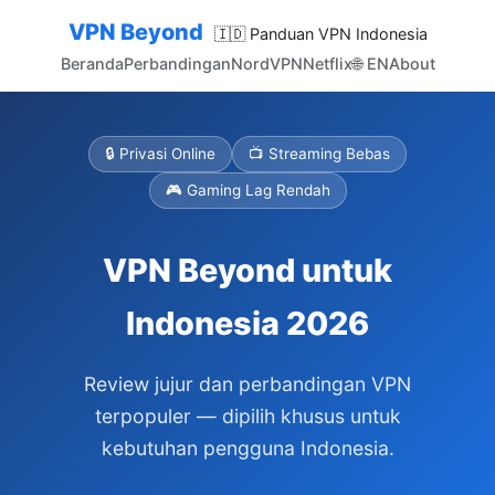
VPN Beyond
🇮🇩 Panduan VPN Indonesia
Beranda
Perbandingan
NordVPN
Netflix
🌐 EN
About
🔒 Privasi Online
📺 Streaming Bebas
🎮 Gaming Lag Rendah
VPN Beyond untuk
Indonesia 2026
Review jujur dan perbandingan VPN
terpopuler — dipilih khusus untuk
kebutuhan pengguna Indonesia.