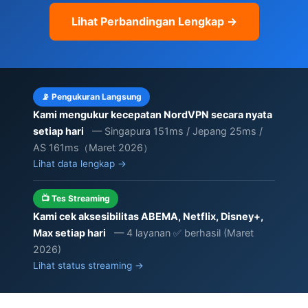
Lihat Perbandingan Lengkap →
📡 Pengukuran Langsung
Kami mengukur kecepatan NordVPN secara nyata
setiap hari
— Singapura 151ms / Jepang 25ms /
AS 161ms（Maret 2026）
Lihat data lengkap →
📺 Tes Streaming
Kami cek aksesibilitas ABEMA, Netflix, Disney+,
Max setiap hari
— 4 layanan ✅ berhasil (Maret
2026)
Lihat status streaming →