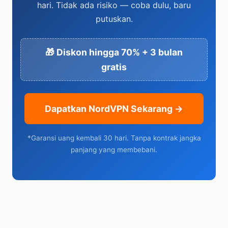
hari. Tidak ada risiko — coba dulu, baru
putuskan.
🎁 Diskon hingga 70% + 3 bulan
gratis
Dapatkan NordVPN Sekarang →
*Garansi uang kembali 30 hari. Tanpa kontrak jangka
panjang yang membebani.